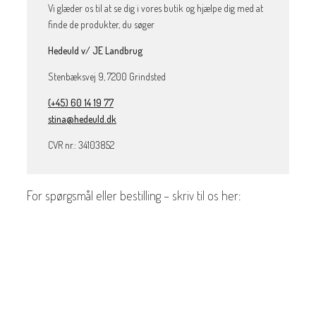
Vi glæder os til at se dig i vores butik og hjælpe dig med at
finde de produkter, du søger
Hedeuld v/ JE Landbrug
Stenbæksvej 9, 7200 Grindsted
(+45) 60 14 19 77
stina@hedeuld.dk
CVR nr.: 34103852
For spørgsmål eller bestilling – skriv til os her: