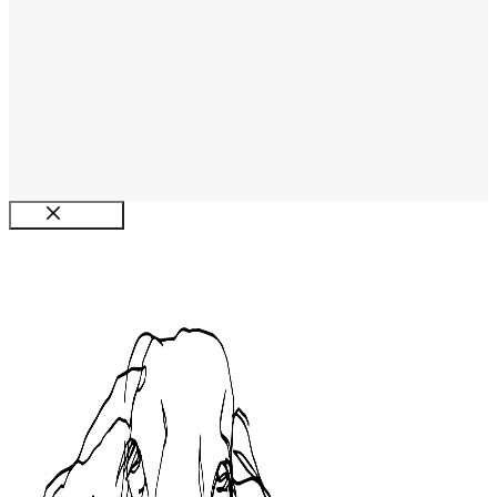
Luk
DYRENE
STRIK
EVENTS
SHOP
MM.