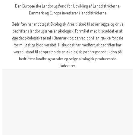
Den Europæiske Landbrugsfond for Udvikling af Landdistrikterne:
Danmark og Europa investerer i landdistrikterne
Bedriften har modtaget Økologisk Arealtilskud til at omlægge og drive
bedriftens landbrugsarealer økologisk. Formålet med tilskuddet er at
øge det økologiske areal i Danmark og derved opnå en række fordele
for miljøet og biodiversitet. Tilskuddet har medført, at bedriften har
været i stand til at opretholde en økologisk jordbrugsproduktion på
bedriftens landbrugsarealer og sælge økologisk producerede
fødevarer.